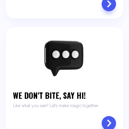
WE DON'T BITE, SAY HI!
Like what you see? Let’s make magic together.