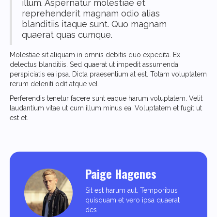
illum. Aspernatur molestiae et
reprehenderit magnam odio alias
blanditiis itaque sunt. Quo magnam
quaerat quas cumque.
Molestiae sit aliquam in omnis debitis quo expedita. Ex
delectus blanditiis. Sed quaerat ut impedit assumenda
perspiciatis ea ipsa. Dicta praesentium at est. Totam voluptatem
rerum deleniti odit atque vel.
Perferendis tenetur facere sunt eaque harum voluptatem. Velit
laudantium vitae ut cum illum minus ea. Voluptatem et fugit ut
est et.
Paige Hagenes
Sit est harum aut. Temporibus
quisquam et vero ipsa quaerat
des