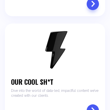
OUR COOL SH*T
Dive into the world of data-led, impactful content we’ve
created with our clients.